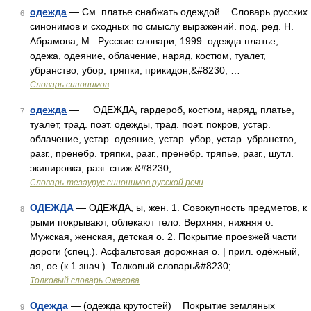
одежда
— См. платье снабжать одеждой... Словарь русских
6
синонимов и сходных по смыслу выражений. под. ред. Н.
Абрамова, М.: Русские словари, 1999. одежда платье,
одежа, одеяние, облачение, наряд, костюм, туалет,
убранство, убор, тряпки, прикидон,&#8230; …
Словарь синонимов
одежда
— ОДЕЖДА, гардероб, костюм, наряд, платье,
7
туалет, трад. поэт. одежды, трад. поэт. покров, устар.
облачение, устар. одеяние, устар. убор, устар. убранство,
разг., пренебр. тряпки, разг., пренебр. тряпье, разг., шутл.
экипировка, разг. сниж.&#8230; …
Словарь-тезаурус синонимов русской речи
ОДЕЖДА
— ОДЕЖДА, ы, жен. 1. Совокупность предметов, к
8
рыми покрывают, облекают тело. Верхняя, нижняя о.
Мужская, женская, детская о. 2. Покрытие проезжей части
дороги (спец.). Асфальтовая дорожная о. | прил. одёжный,
ая, ое (к 1 знач.). Толковый словарь&#8230; …
Толковый словарь Ожегова
Одежда
— (одежда крутостей) Покрытие земляных
9