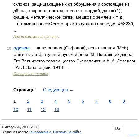
склонов, защищающее их от обрушения и состоящее из
дёрна, хвороста, плетня, пластин, жердей, досок (1),
фашин, металлической сетки, мешков с землей и т. д.
(Термины российского архитектурного наследия.&#8230;
…
Архитектурный словарь
одежда
— девственная (Сафанов); легкотканная (Мей)
10
Эпитеты литературной русской речи. М: Поставщик двора
Его Величества товарищество Скоропечатни А. А. Левенсон
. А. Л. Зеленецкий. 1913 …
Словарь эпитетов
Страницы
Следующая
→
1
2
3
4
5
6
7
8
9
10
11
12
13
© Академик, 2000-2026
18+
Обратная связь:
Техподдержка
,
Реклама на сайте