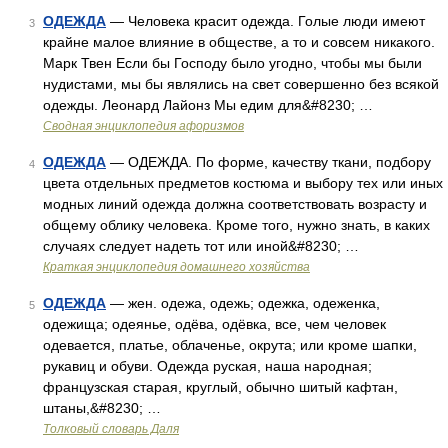
ОДЕЖДА
— Человека красит одежда. Голые люди имеют
3
крайне малое влияние в обществе, а то и совсем никакого.
Марк Твен Если бы Господу было угодно, чтобы мы были
нудистами, мы бы являлись на свет совершенно без всякой
одежды. Леонард Лайонз Мы едим для&#8230; …
Сводная энциклопедия афоризмов
ОДЕЖДА
— ОДЕЖДА. По форме, качеству ткани, подбору
4
цвета отдельных предметов костюма и выбору тех или иных
модных линий одежда должна соответствовать возрасту и
общему облику человека. Кроме того, нужно знать, в каких
случаях следует надеть тот или иной&#8230; …
Краткая энциклопедия домашнего хозяйства
ОДЕЖДА
— жен. одежа, одежь; одежка, одеженка,
5
одежища; одеянье, одёва, одёвка, все, чем человек
одевается, платье, облаченье, окрута; или кроме шапки,
рукавиц и обуви. Одежда руская, наша народная;
французская старая, круглый, обычно шитый кафтан,
штаны,&#8230; …
Толковый словарь Даля